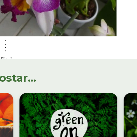
partilha
tar...