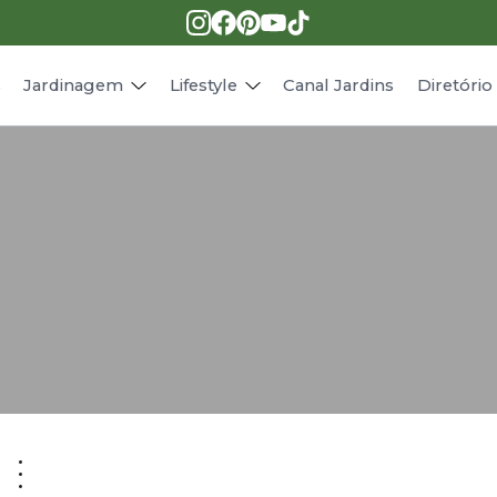
Pragas e doenças
Receitas
Paisagismo
Animais
s
Jardinagem
Lifestyle
Canal Jardins
Diretóri