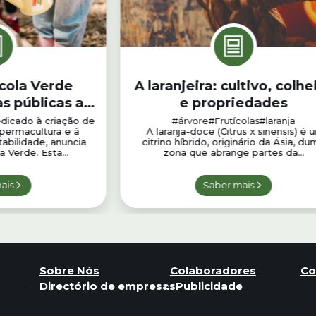
cola Verde
A laranjeira: cultivo, colhe
s públicas a
e propriedades
ortas
edicado à criação de
#árvore
#Frutícolas
#laranja
permacultura e à
A laranja-doce (Citrus x sinensis) é 
abilidade, anuncia
citrino híbrido, originário da Ásia, du
 Verde. Esta...
zona que abrange partes da...
ais
Saber mais
Sobre Nós
Colaboradores
Co
Directório de empresas
Publicidade