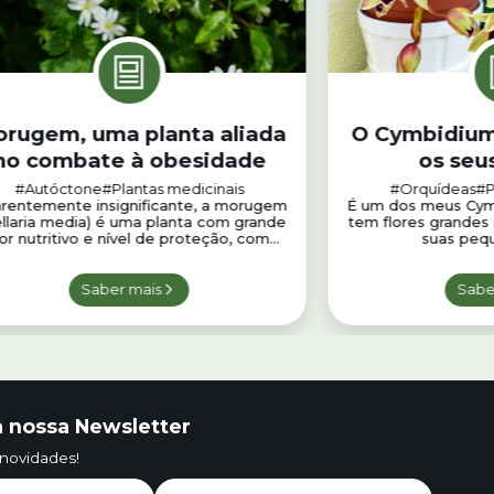
rugem, uma planta aliada
O Cymbidium
no combate à obesidade
os seu
#Autóctone
#Plantas medicinais
#Orquídeas
#P
rentemente insignificante, a morugem
É um dos meus Cymb
ellaria media) é uma planta com grande
tem flores grandes 
or nutritivo e nível de proteção, com...
suas pequ
Saber mais
Sabe
 nossa Newsletter
 novidades!