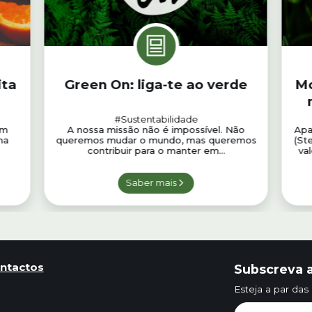
ita
Green On: liga-te ao verde
Mo
#Sustentabilidade
um
A nossa missão não é impossível. Não
Apa
ma
queremos mudar o mundo, mas queremos
(St
contribuir para o manter em...
val
Saber mais
ntactos
Subscreva a
Esteja a par das