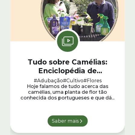
Tudo sobre Camélias:
Enciclopédia de
Jardinagem #11
#Adubação
#Cultivo
#Flores
Hoje falamos de tudo acerca das
camélias, uma planta de flor tão
conhecida dos portugueses e que dá...
Saber mais