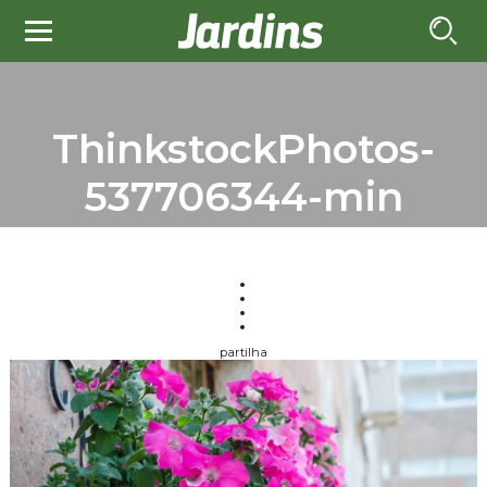
ThinkstockPhotos-
537706344-min
partilha