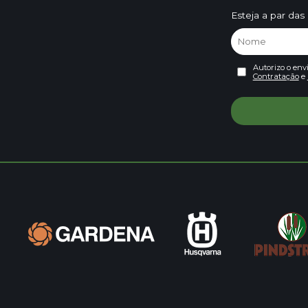
Esteja a par das
Autorizo o env
Contratação
e