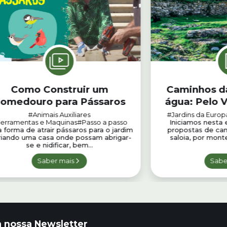
Como Construir um
Caminhos da
omedouro para Pássaros
água: Pelo V
até à alde
#Animais Auxiliares
#Jardins da Europ
erramentas e Maquinas
#Passo a passo
Iniciamos nesta 
cascata
forma de atrair pássaros para o jardim
propostas de cam
riando uma casa onde possam abrigar-
saloia, por monte
se e nidificar, bem...
Saber mais
Sabe
 nossa Newsletter