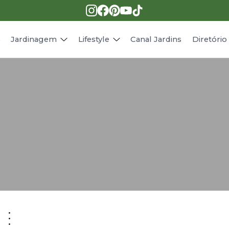
Pragas e doenças
Receitas
Paisagismo
Animais
s
Jardinagem
Lifestyle
Canal Jardins
Diretóri