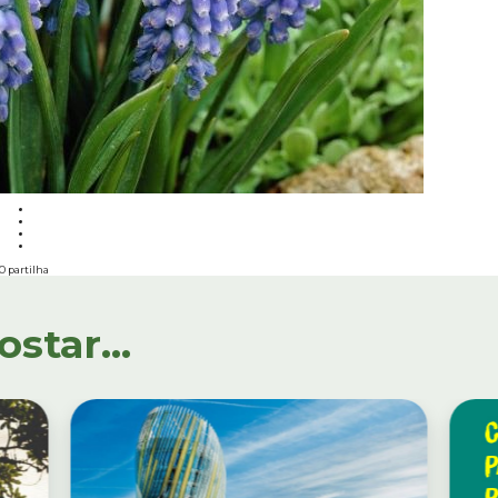
0 partilha
tar...