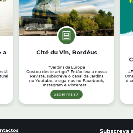
e a
Cité du Vin, Bordéus
C
a
#Jardins da Europa
está
Gostou deste artigo? Então leia a nossa
#F
tural
Revista, subscreva o canal da Jardins
Uma 
no Youtube, e siga-nos no Facebook,
é c
Instagram e Pinterest....
Saber mais
ntactos
Subscreva a