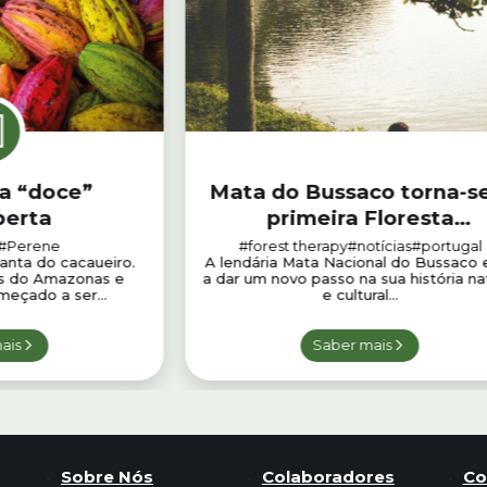
a “doce”
Mata do Bussaco torna-s
berta
primeira Floresta
Terapêutica da Penínsul
#Perene
#forest therapy
#notícias
#portugal
lanta do cacaueiro.
A lendária Mata Nacional do Bussaco 
Ibérica
ias do Amazonas e
a dar um novo passo na sua história na
meçado a ser...
e cultural...
ais
Saber mais
Sobre Nós
Colaboradores
Co