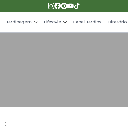
Pragas e doenças
Receitas
Paisagismo
Animais
s
Jardinagem
Lifestyle
Canal Jardins
Diretóri