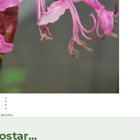
partilha
tar...