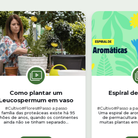
Como plantar um
Espiral d
Leucospermum em vaso
#Cultivo
#Flores
#Passo a passo
#Cultivo
#Passo a pa
 família das proteáceas existe há 95
Uma espiral de aro
lhões de anos, quando os continentes
de permacultura 
ainda não se tinham separado...
muitas plantas em 