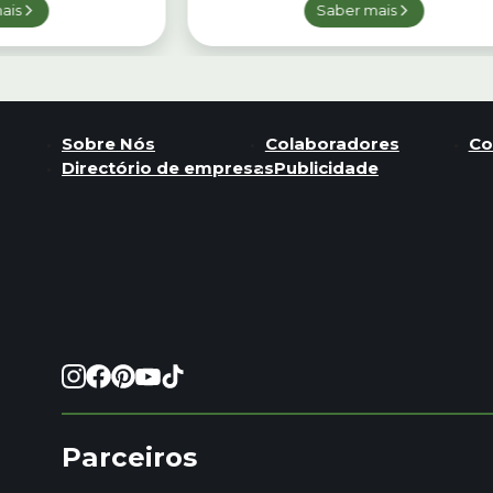
ais
Saber mais
Sobre Nós
Colaboradores
Co
Directório de empresas
Publicidade
Parceiros