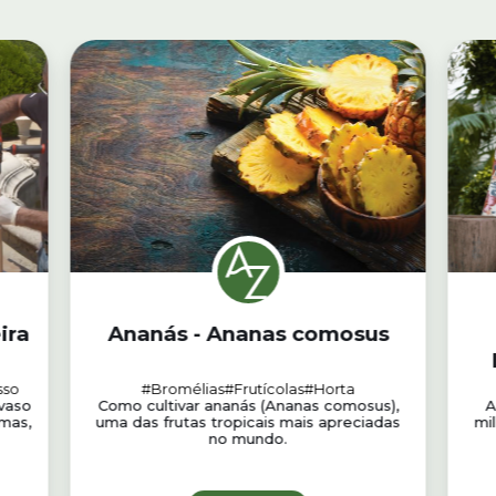
ira
Ananás - Ananas comosus
sso
#Bromélias
#Frutícolas
#Horta
vaso
Como cultivar ananás (Ananas comosus),
A
rmas,
uma das frutas tropicais mais apreciadas
mi
no mundo.