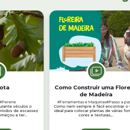
lota
Como Construir uma Flore
de Madeira
#Perene
#Ferramentas e Maquinas
#Passo a pa
urante séculos o
Como nem sempre é fácil encontrar o 
ríodos de escassez
ideal para colocar plantas de várias fo
meçou a ter...
cores e texturas,...