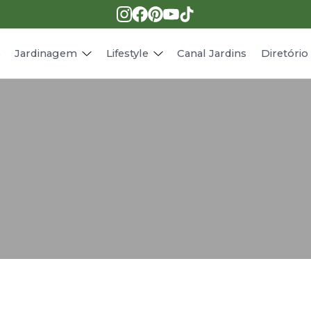
Pragas e doenças
Receitas
Paisagismo
Animais
s
Jardinagem
Lifestyle
Canal Jardins
Diretóri