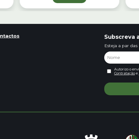
ntactos
Subscreva a
Esteja a par das
Autorizo o env
Contratação
e