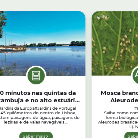
0 minutos nas quintas da
Mosca branc
ambuja e no alto estuário
Aleurode
do Tejo
Jardins da Europa
#Jardins de Portugal
#
 45 quilómetros do centro de Lisboa,
Saiba como comb
stem paisagens de água, paisagens de
forma biológic
lezírias e de valas navegáveis,...
Aleurodes brassicae
L). 
Saber mais
Sabe