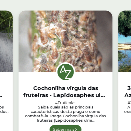
Cochonilha virgula das
3
fruteiras - Lepidosaphes ulmi
Az
(Linnaeus)
#Frutícolas
#
os
Saiba quais são as principais
A
ados,
características desta praga e como
exi
combatê-la. Praga Cochonilha virgula das
fruteiras (Lepidosaphes ulmi...
Saber mais