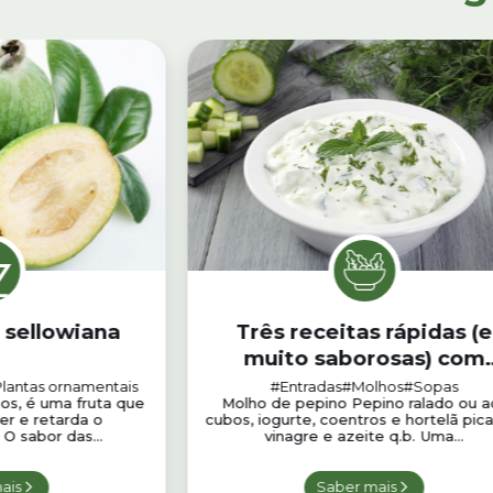
 sellowiana
Três receitas rápidas (e
muito saborosas) com
pepino
lantas ornamentais
#Entradas
#Molhos
#Sopas
os, é uma fruta que
Molho de pepino Pepino ralado ou a
er e retarda o
cubos, iogurte, coentros e hortelã pic
O sabor das...
vinagre e azeite q.b. Uma...
ais
Saber mais