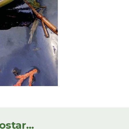
tar...