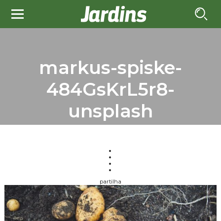
markus-spiske-
484GsKrL5r8-
unsplash
partilha