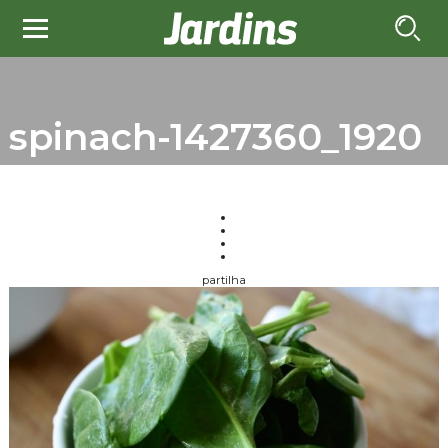
spinach-1427360_1920
partilha