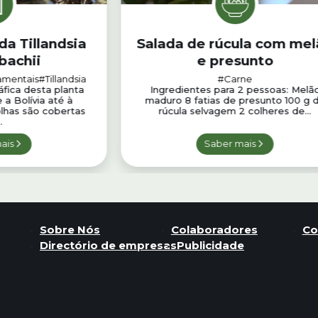
da Tillandsia
Salada de rúcula com me
bachii
e presunto
amentais
#Tillandsia
#Carne
áfica desta planta
Ingredientes para 2 pessoas: Melã
a Bolívia até à
maduro 8 fatias de presunto 100 g 
olhas são cobertas
rúcula selvagem 2 colheres de...
.
ais
Saber mais
Sobre Nós
Colaboradores
Co
Directório de empresas
Publicidade