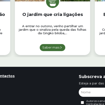
lão
O jardim que cria ligações
A entrar no outono, venho partilhar um
o
jardim que o sinaliza pela queda das folhas
C
de
da Gingko biloba,...
jar
Saber mais
ntactos
Subscreva a
Esteja a par das
Autorizo o env
Contratação
e