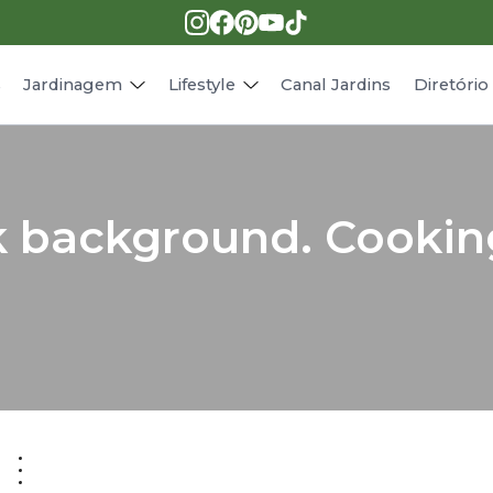
Pragas e doenças
Receitas
Paisagismo
Animais
s
Jardinagem
Lifestyle
Canal Jardins
Diretóri
k background. Cookin