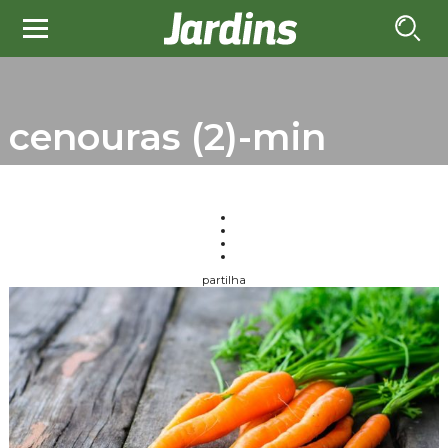
cenouras (2)-min
partilha