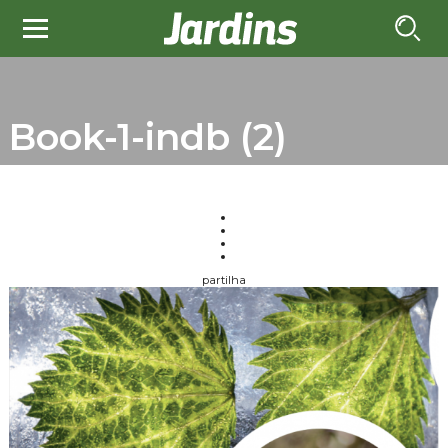
Book-1-indb (2)
partilha