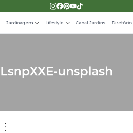
Pragas e doenças
Receitas
Paisagismo
Animais
s
Jardinagem
Lifestyle
Canal Jardins
Diretóri
YLsnpXXE-unsplash