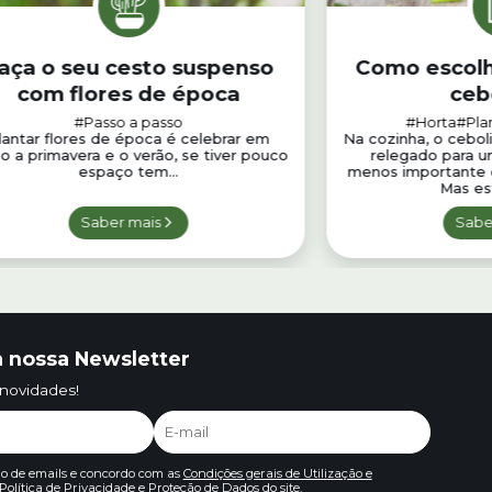
aça o seu cesto suspenso
Como escolh
com flores de época
ceb
#Passo a passo
#Horta
#Pla
lantar flores de época é celebrar em
Na cozinha, o cebo
o a primavera e o verão, se tiver pouco
relegado para u
espaço tem...
menos importante q
Mas est
Saber mais
Sabe
 nossa Newsletter
 novidades!
io de emails e concordo com as
Condições gerais de Utilização e
Política de Privacidade e Proteção de Dados
do site.