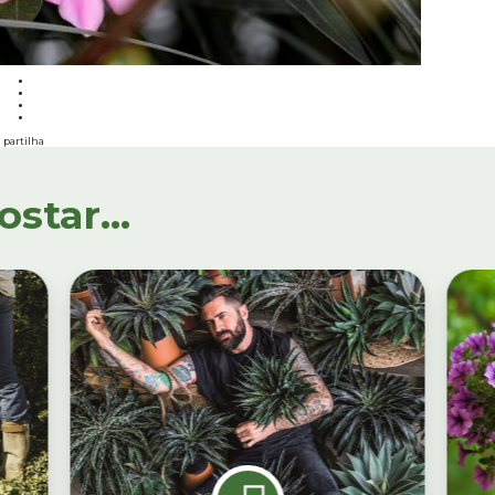
partilha
tar...