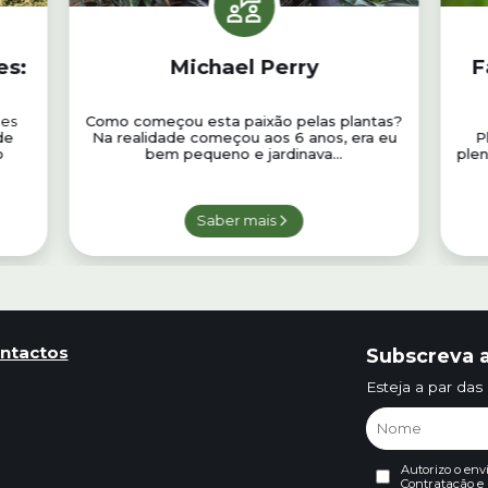
es:
Michael Perry
F
es
Como começou esta paixão pelas plantas?
de
Na realidade começou aos 6 anos, era eu
P
o
bem pequeno e jardinava...
plen
Saber mais
ntactos
Subscreva a
Esteja a par das
Autorizo o env
Contratação
e