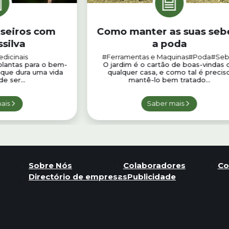
seiros com
Como manter as suas seb
silva
a poda
edicinais
#Ferramentas e Maquinas
#Poda
#Seb
 plantas para o bem-
O jardim é o cartão de boas-vindas 
 que dura uma vida
qualquer casa, e como tal é precis
de ser...
mantê-lo bem tratado...
ais
Saber mais
Sobre Nós
Colaboradores
Co
Directório de empresas
Publicidade