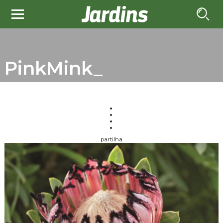
PinkMink_
partilha