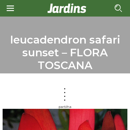
leucadendron safari
sunset – FLORA
TOSCANA
partilha