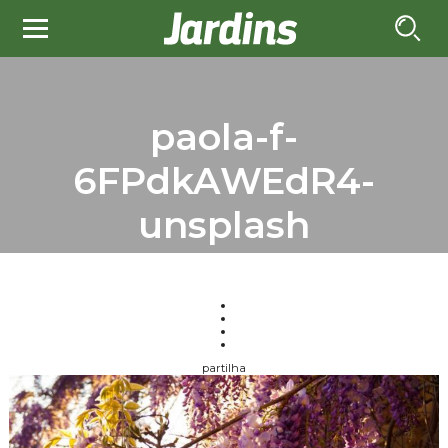
paola-f-
6FPdkAWEdR4-
unsplash
partilha