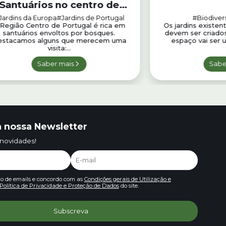
Santuários no centro de
Portugal
Jardins da Europa
#Jardins de Portugal
#Biodiver
Região Centro de Portugal é rica em
Os jardins existen
santuários envoltos por bosques.
devem ser criado
stacamos alguns que merecem uma
espaço vai ser u
visita:...
Saber mais
Sabe
 nossa Newsletter
 novidades!
io de emails e concordo com as
Condições gerais de Utilização e
Política de Privacidade e Proteção de Dados
do site.