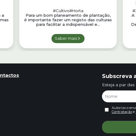
#Cultivo
#Horta
#
 a
Para um bom planeamento de plantação,
A 
umas
é importante fazer um registo das culturas
para facilitar a indispensável e...
De
Saber mais
ntactos
Subscreva a
Esteja a par das
Autorizo o env
Contratação
e