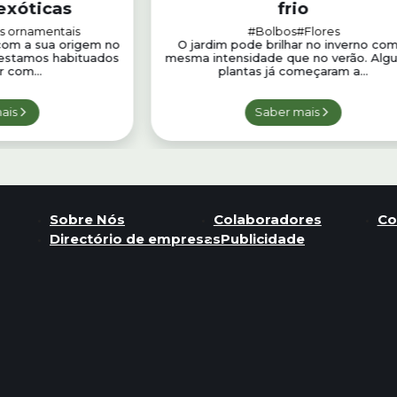
exóticas
frio
s ornamentais
#Bolbos
#Flores
com a sua origem no
O jardim pode brilhar no inverno com
 estamos habituados
mesma intensidade que no verão. Alg
r com...
plantas já começaram a...
ais
Saber mais
Sobre Nós
Colaboradores
Co
Directório de empresas
Publicidade