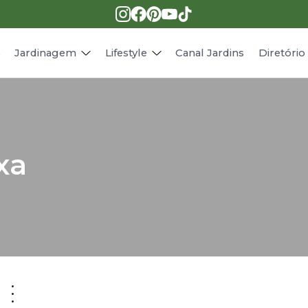
Pragas e doenças
Receitas
Paisagismo
Animais
s
Jardinagem
Lifestyle
Canal Jardins
Diretóri
xa