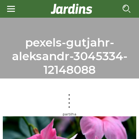
pexels-gutjahr-
aleksandr-3045334-
12148088
partilha