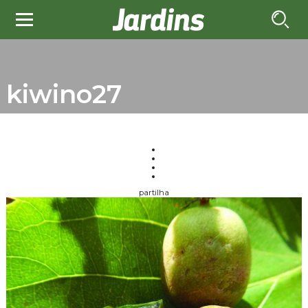
kiwino27
partilha