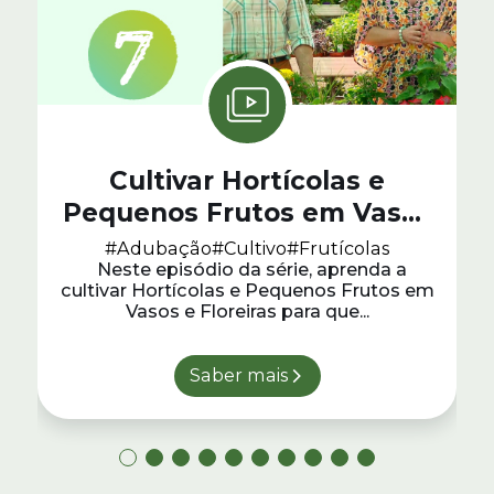
Cultivar Hortícolas e
Pequenos Frutos em Vasos
e Floreiras: Jardinar do Zero
#Adubação
#Cultivo
#Frutícolas
Neste episódio da série, aprenda a
#7
cultivar Hortícolas e Pequenos Frutos em
Vasos e Floreiras para que...
Saber mais