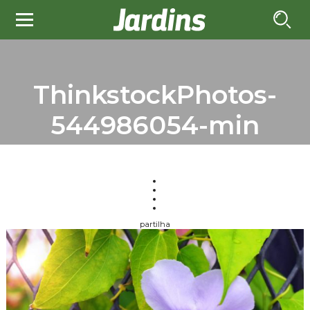
ThinkstockPhotos-
544986054-min
partilha