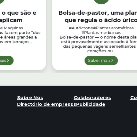
 o que são e
Bolsa-de-pastor, uma pla
aplicam
que regula o ácido úric
 e Maquinas
#Autóctone
#Plantas aromáticas
as fazem parte “dos
#Plantas medicinais
de áreas grandes a
Bolsa-de-pastor — o nome desta pla
s em terraços...
está provavelmente associado à fo
das pequenas vagens semelhantes
corações ou...
ais
Saber mais
Sobre Nós
Colaboradores
Co
Directório de empresas
Publicidade