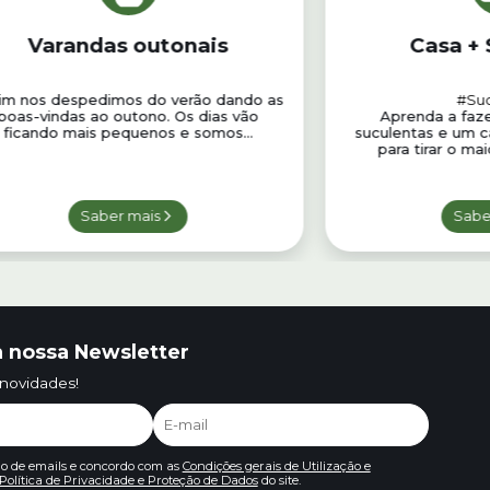
Varandas outonais
Casa + 
im nos despedimos do verão dando as
#Suc
boas-vindas ao outono. Os dias vão
Aprenda a faz
ficando mais pequenos e somos...
suculentas e um c
para tirar o mai
Saber mais
Sabe
 nossa Newsletter
 novidades!
io de emails e concordo com as
Condições gerais de Utilização e
Política de Privacidade e Proteção de Dados
do site.