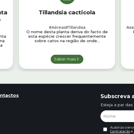
nta
Tillandsia cacticola
o
#Aéreas
#Tillandsia
Ass
O nome desta planta deriva do facto de
nta
esta espécie crescer frequentemente
rma
sobre catos na região de onde...
 a
Saber mais
ntactos
Subscreva a
Esteja a par das
Autorizo o env
Contratação
e