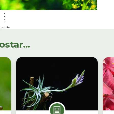
partilha
tar...