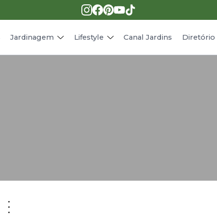
Pragas e doenças
Receitas
Paisagismo
Animais
s
Jardinagem
Lifestyle
Canal Jardins
Diretóri