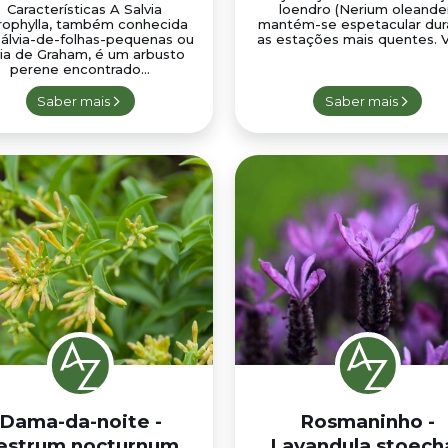
Características A Salvia
loendro (Nerium oleande
rophylla, também conhecida
mantém-se espetacular dur
sálvia-de-folhas-pequenas ou
as estações mais quentes. Ve
via de Graham, é um arbusto
perene encontrado...
Saber mais
Saber mais
Dama-da-noite -
Rosmaninho -
estrum nocturnum
Lavandula stoech