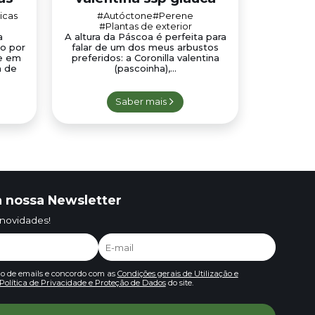
icas
#Autóctone
#Perene
#Plantas de exterior
a
A altura da Páscoa é perfeita para
o por
falar de um dos meus arbustos
ne em
preferidos: a Coronilla valentina
a de
(pascoinha),...
Saber mais
 nossa Newsletter
 novidades!
io de emails e concordo com as
Condições gerais de Utilização e
Política de Privacidade e Proteção de Dados
do site.