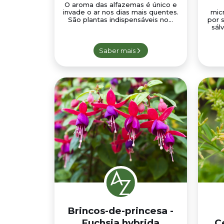
O aroma das alfazemas é único e
invade o ar nos dias mais quentes.
mic
São plantas indispensáveis no...
por 
sál
Saber mais
Brincos-de-princesa -
Fuchsia hybrida
C