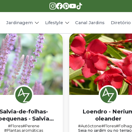
Pragas e doenças
Receitas
Paisagismo
Animais
s
Jardinagem
Lifestyle
Canal Jardins
Diretóri
Salvia-de-folhas-
Loendro - Neriu
pequenas - Salvia
oleander
microphylla
#Flores
#Perene
#Autóctone
#Flores
#Folhag
#Plantas aromáticas
Seja no jardim ou no terraç