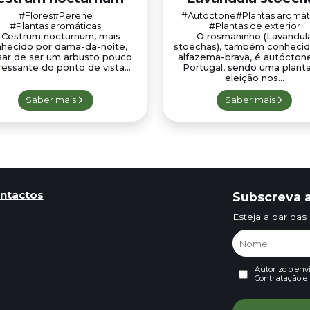
#Flores
#Perene
#Autóctone
#Plantas aromát
#Plantas aromáticas
#Plantas de exterior
 Cestrum nocturnum, mais
O rosmaninho (Lavandul
hecido por dama-da-noite,
stoechas), também conhecid
ar de ser um arbusto pouco
alfazema-brava, é autócto
ressante do ponto de vista...
Portugal, sendo uma plant
eleição nos...
Saber mais
Saber mais
ntactos
Subscreva a
Esteja a par das
Autorizo o env
Contratação
e