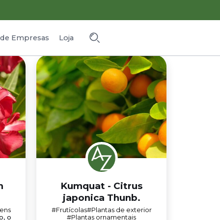
o de Empresas
Loja
m
Kumquat - Citrus
japonica Thunb.
ens
#Frutícolas
#Plantas de exterior
o, o
#Plantas ornamentais