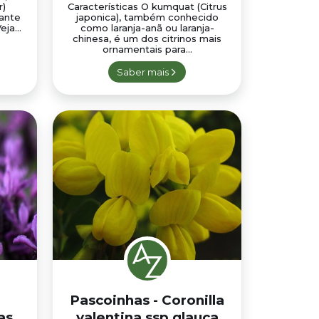
r)
Características O kumquat (Citrus
ante
japonica), também conhecido
ja...
como laranja-anã ou laranja-
chinesa, é um dos citrinos mais
ornamentais para...
Saber mais
Pascoinhas - Coronilla
as
valentina ssp glauca