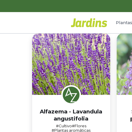
Planta
Alfazema - Lavandula
angustifolia
#Cultivo
#Flores
#Plantas aromáticas