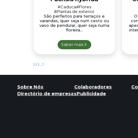
#Caduca
#Flores
#Plantas de exterior
São perfeitos para terraços e
O
varandas, quer seja num cesto ou
con
vaso de pendurar, quer seja numa
apes
floreira...
inte
Saber mais
Paginação
1
2
3
…
7
dos
conteúdos
Sobre Nós
Colaboradores
Co
Directório de empresas
Publicidade