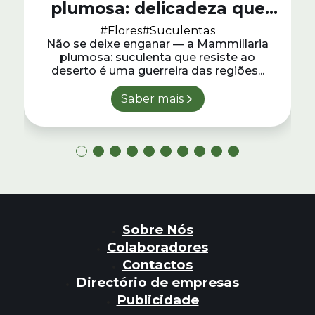
plumosa: delicadeza que
resiste ao deserto
#Flores
#Suculentas
Não se deixe enganar — a Mammillaria
plumosa: suculenta que resiste ao
deserto é uma guerreira das regiões...
Saber mais
Sobre Nós
Colaboradores
Contactos
Directório de empresas
Publicidade