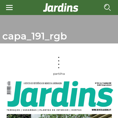
capa_191_rgb
partilha