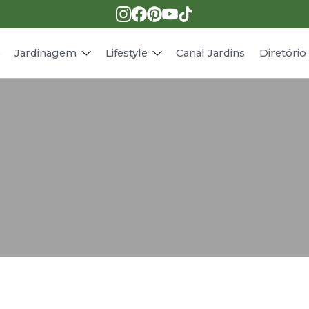
Pragas e doenças
Receitas
Paisagismo
Animais
s
Jardinagem
Lifestyle
Canal Jardins
Diretóri