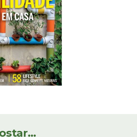
tar...