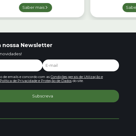
Saber mais
Sabe
 nossa Newsletter
 novidades!
io de emails e concordo com as
Condições gerais de Utilização e
Política de Privacidade e Proteção de Dados
do site.