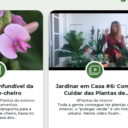
nfundível da
Jardinar em Casa #6: Co
e-cheiro
Cuidar das Plantas de
Interior
Plantas de exterior
#Plantas de interior
namentais
Toda a gente consegue ter plantas 
transporta para a
interior, o “polegar verde” é um mit
de-cheiro, havia no
urbano. Neste video ficam...
sa dos...