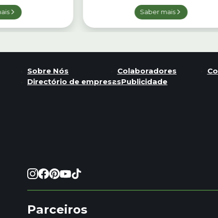
ais
Saber mais
Sobre Nós
Colaboradores
Co
Directório de empresas
Publicidade
Parceiros