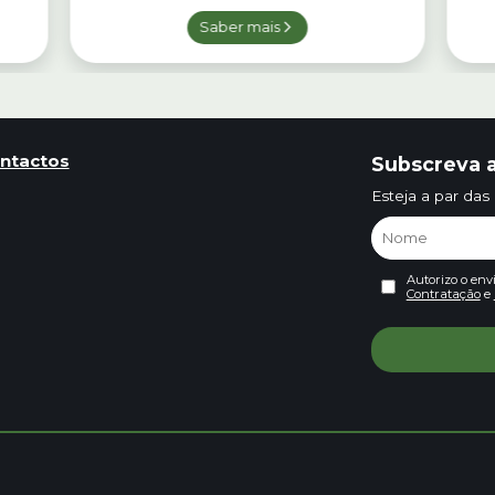
Saber mais
ntactos
Subscreva a
Esteja a par das
Autorizo o env
Contratação
e