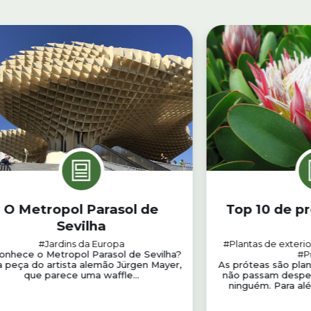
O Metropol Parasol de
Top 10 de pr
Sevilha
#Jardins da Europa
#Plantas de exterio
conhece o Metropol Parasol de Sevilha?
#P
a peça do artista alemão Jürgen Mayer,
As próteas são plan
que parece uma waffle...
não passam desper
ninguém. Para alé