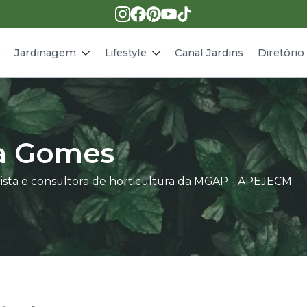
Pragas e doenças
Receitas
Paisagismo
Animais
s
Jardinagem
Lifestyle
Canal Jardins
Diretóri
ca Gomes
gista e consultora de horticultura da MGAP - APEJECM