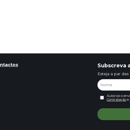
ntactos
Subscreva a
Esteja a par das
Autorizo o env
Contratação
e