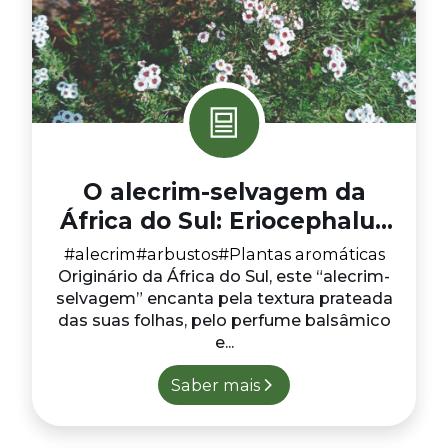
O alecrim-selvagem da
África do Sul: Eriocephalus
africanus
#alecrim
#arbustos
#Plantas aromáticas
Originário da África do Sul, este “alecrim-
selvagem” encanta pela textura prateada
das suas folhas, pelo perfume balsâmico
e...
Saber mais