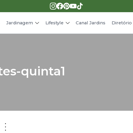
Pragas e doenças
Receitas
Paisagismo
Animais
s
Jardinagem
Lifestyle
Canal Jardins
Diretóri
tes-quinta1