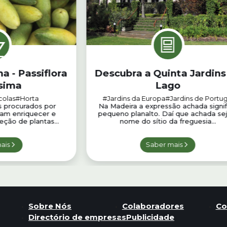
a - Passiflora
Descubra a Quinta Jardins
ssima
Lago
colas
#Horta
#Jardins da Europa
#Jardins de Portug
 procurados por
Na Madeira a expressão achada signif
ram enriquecer e
pequeno planalto. Daí que achada sej
leção de plantas...
nome do sítio da freguesia...
ais
Saber mais
Sobre Nós
Colaboradores
Co
Directório de empresas
Publicidade