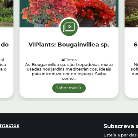
 do
VIPlants: Bougainvillea sp.
6
al
#Flores
ica
As Bougainvillea sp. são trepadeiras muito
N
a o
usadas nos jardins mediterrânicos, ideais
sof
para introduzir cor no espaço. Saiba
dan
como...
Saber mais
ntactos
Subscreva a
Esteja a par das