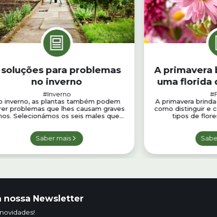
 soluções para problemas
A primavera 
no inverno
uma florida 
pl
#Inverno
#F
o inverno, as plantas também podem
A primavera brinda
rer problemas que lhes causam graves
como distinguir e 
os. Selecionámos os seis males que...
tipos de flore
Saber mais
Sabe
 nossa Newsletter
 novidades!