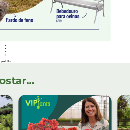
partilha
tar...