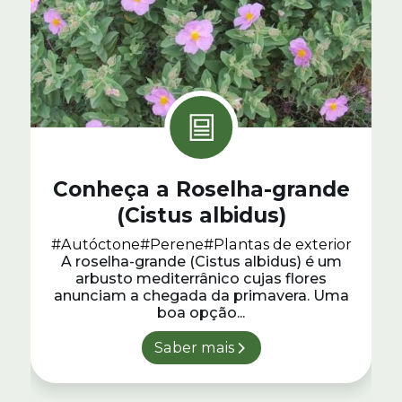
Conheça a Roselha-grande
(Cistus albidus)
#Autóctone
#Perene
#Plantas de exterior
A roselha-grande (Cistus albidus) é um
arbusto mediterrânico cujas flores
anunciam a chegada da primavera. Uma
boa opção...
Saber mais