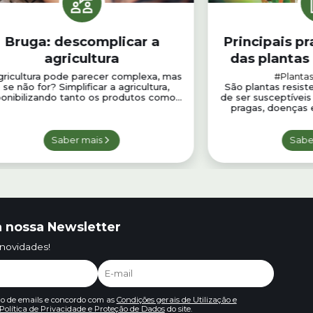
Bruga: descomplicar a
Principais p
agricultura
das plantas
gricultura pode parecer complexa, mas
#Plantas
 se não for? Simplificar a agricultura,
São plantas resis
ponibilizando tanto os produtos como...
de ser susceptívei
pragas, doenças e
Saber mais
Sabe
 nossa Newsletter
 novidades!
io de emails e concordo com as
Condições gerais de Utilização e
Política de Privacidade e Proteção de Dados
do site.