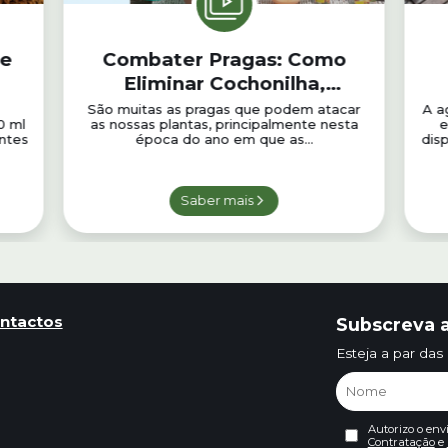
 e
Combater Pragas: Como
Eliminar Cochonilha,
Pulgões, Aranhiço Vermelho
São muitas as pragas que podem atacar
A a
0 ml
as nossas plantas, principalmente nesta
e
e Mosquinha Branca
ntes
época do ano em que as...
dis
Saber mais
ntactos
Subscreva a
Esteja a par das
Autorizo o env
Contratação
e