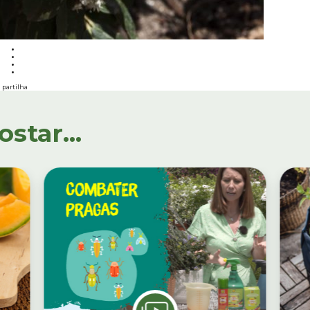
partilha
tar...