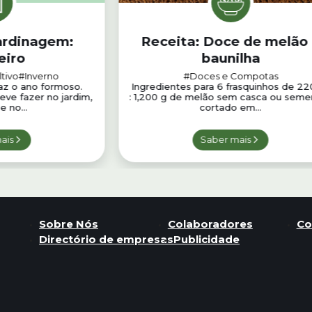
jardinagem:
Receita: Doce de melão
eiro
baunilha
tivo
#Inverno
#Doces e Compotas
az o ano formoso.
Ingredientes para 6 frasquinhos de 22
eve fazer no jardim,
: 1,200 g de melão sem casca ou seme
e no...
cortado em...
ais
Saber mais
Sobre Nós
Colaboradores
Co
Directório de empresas
Publicidade