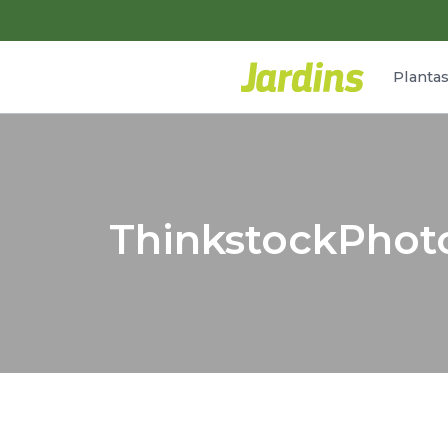
Planta
ThinkstockPhot