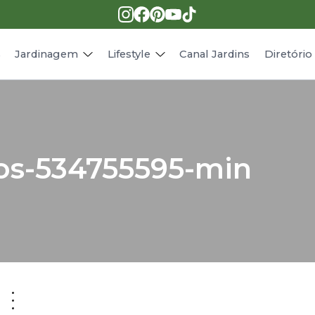
Pragas e doenças
Receitas
Paisagismo
Animais
s
Jardinagem
Lifestyle
Canal Jardins
Diretóri
os-534755595-min