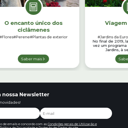
O encanto único dos
Viagem 
ciclâmenes
#Flores
#Perene
#Plantas de exterior
#Jardins da Eur
No final de 2019, 
vez um programa d
Jardins, à 
Saber mais
Sabe
 nossa Newsletter
 novidades!
io de emails e concordo com as
Condições gerais de Utilização e
Política de Privacidade e Proteção de Dados
do site.