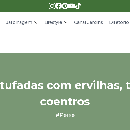
Pragas e doenças
Receitas
Paisagismo
Animais
s
Jardinagem
Lifestyle
Canal Jardins
Diretóri
stufadas com ervilhas, 
coentros
#Peixe