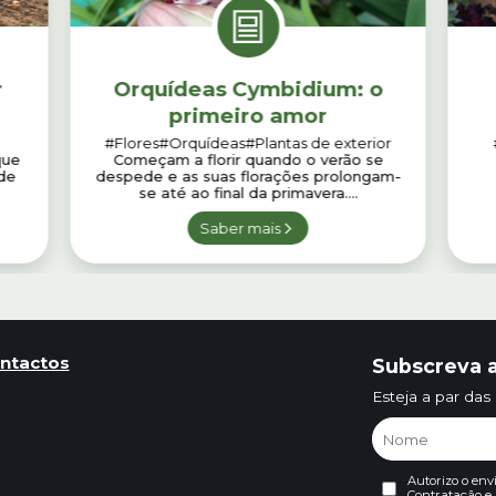
r
Orquídeas Cymbidium: o
primeiro amor
#Flores
#Orquídeas
#Plantas de exterior
que
Começam a florir quando o verão se
 de
despede e as suas florações prolongam-
se até ao final da primavera....
Saber mais
ntactos
Subscreva a
Esteja a par das
Autorizo o env
Contratação
e