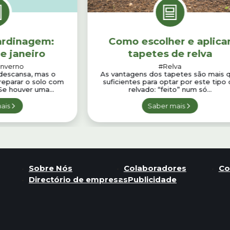
jardinagem:
Como escolher e aplica
e janeiro
tapetes de relva
Inverno
#Relva
 descansa, mas o
As vantagens dos tapetes são mais 
Preparar o solo com
suficientes para optar por este tipo
Se houver uma...
relvado: “feito” num só...
ais
Saber mais
Sobre Nós
Colaboradores
Co
Directório de empresas
Publicidade