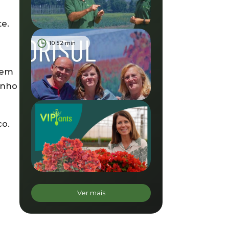
e.
10:52 min
 em
inho
co.
Ver mais