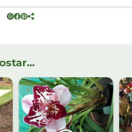
tar...