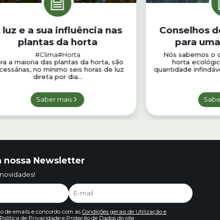
 luz e a sua influência nas
Conselhos de
plantas da horta
para uma
biológica
#Clima
#Horta
Nós sabemos o qu
ra a maioria das plantas da horta, são
horta ecológic
cessárias, no mínimo seis horas de luz
quantidade infindáve
direta por dia...
Saber mais
Sabe
 nossa Newsletter
 novidades!
io de emails e concordo com as
Condições gerais de Utilização e
Política de Privacidade e Proteção de Dados
do site.