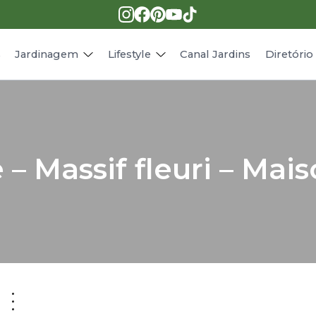
Pragas e doenças
Receitas
Paisagismo
Animais
s
Jardinagem
Lifestyle
Canal Jardins
Diretóri
 – Massif fleuri – Mai