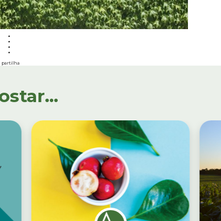
partilha
tar...