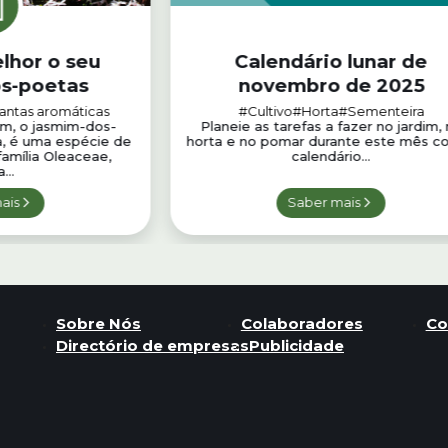
lhor o seu
Calendário lunar de
s-poetas
novembro de 2025
antas aromáticas
#Cultivo
#Horta
#Sementeira
m, o jasmim-dos-
Planeie as tarefas a fazer no jardim,
a, é uma espécie de
horta e no pomar durante este mês c
família Oleaceae,
calendário...
...
ais
Saber mais
Sobre Nós
Colaboradores
Co
Directório de empresas
Publicidade