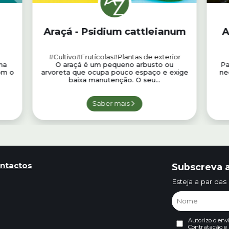
Araçá - Psidium cattleianum
A
#Cultivo
#Frutícolas
#Plantas de exterior
 na
O araçá é um pequeno arbusto ou
Pa
om o
arvoreta que ocupa pouco espaço e exige
ne
baixa manutenção. O seu...
Saber mais
ntactos
Subscreva a
Esteja a par das
Autorizo o env
Contratação
e