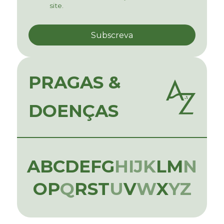
site.
PRAGAS &
DOENÇAS
A
B
C
D
E
F
G
H
I
J
K
L
M
N
O
P
Q
R
S
T
U
V
W
X
Y
Z