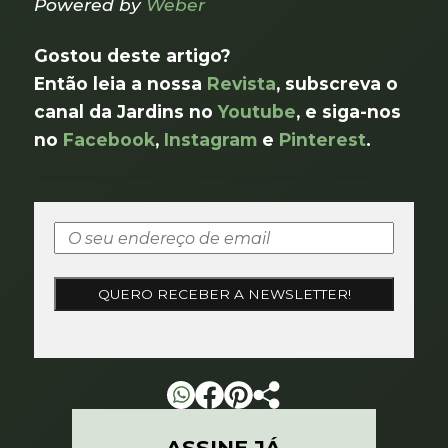
Powered by
Weber
Gostou deste artigo?
Então leia a nossa
Revista
, subscreva o
canal da Jardins no
Youtube
, e siga-nos
no
Facebook
,
Instagram
e
Pinterest
.
ASSINE JÁ