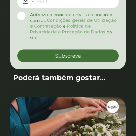
Autorizo o envio de emails e concordo
com as
Condições gerais de Utilização
e Contratação
e
Política de
Privacidade e Proteção de Dados
do
site.
Poderá também gostar...