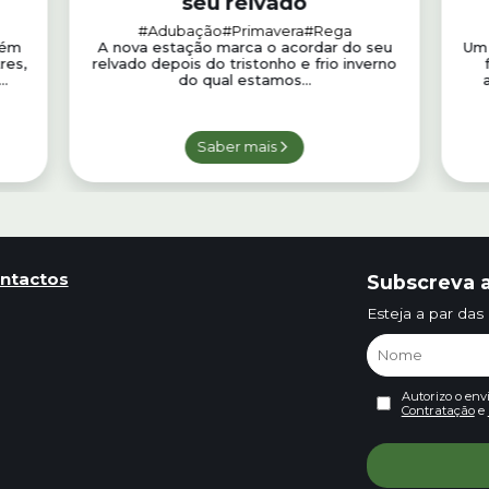
seu relvado
#Adubação
#Primavera
#Rega
bém
A nova estação marca o acordar do seu
Um 
res,
relvado depois do tristonho e frio inverno
..
do qual estamos...
Saber mais
ntactos
Subscreva a
Esteja a par das
Autorizo o env
Contratação
e