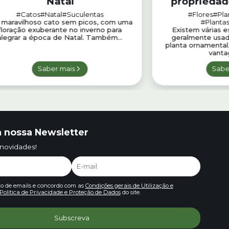
Natal
propriedad
#Catos
#Natal
#Suculentas
#Flores
#Pla
maravilhoso cato sem picos, com uma
#Plantas
floração exuberante no inverno para
Existem várias e
alegrar a época de Natal. Também...
geralmente usad
planta ornamental
vanta
Saber mais
Sabe
 nossa Newsletter
 novidades!
io de emails e concordo com as
Condições gerais de Utilização e
Política de Privacidade e Proteção de Dados
do site.