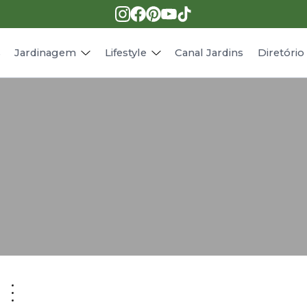
Pragas e doenças
Receitas
Paisagismo
Animais
s
Jardinagem
Lifestyle
Canal Jardins
Diretóri