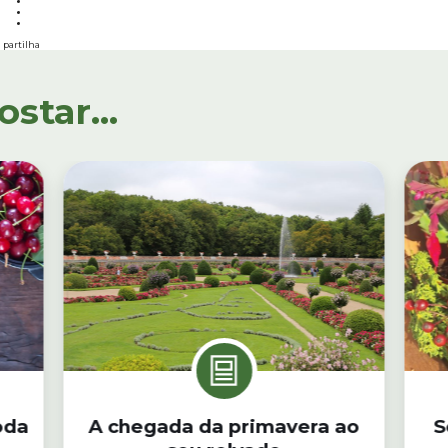
partilha
tar...
oda
A chegada da primavera ao
S