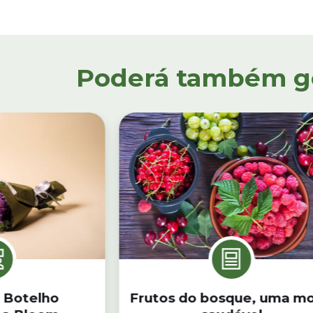
Poderá também gos
 Botelho
Frutos do bosque, uma m