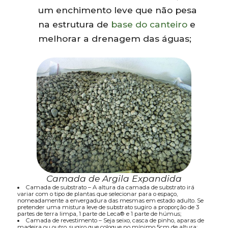
um enchimento leve que não pesa
na estrutura de
base do canteiro
e
melhorar a drenagem das águas;
Camada de Argila Expandida
Camada de substrato – A altura da camada de substrato irá
variar com o tipo de plantas que selecionar para o espaço,
nomeadamente a envergadura das mesmas em estado adulto. Se
pretender uma mistura leve de substrato sugiro a proporção de 3
partes de terra limpa, 1 parte de Leca® e 1 parte de húmus;
Camada de revestimento – Seja seixo, casca de pinho, aparas de
madeira ou outro, sugiro que coloque no mínimo 5cm de altura;