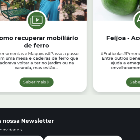
omo recuperar mobiliário
Feijoa - A
de ferro
erramentas e Maquinas
#Passo a passo
#Frutícolas
#Peren
m uma mesa e cadeiras de ferro que
Entre outros benef
adorava voltar a ter no jardim ou na
ajuda a emagr
varanda, mas estão...
envelheciment
Saber mais
Sabe
 nossa Newsletter
 novidades!