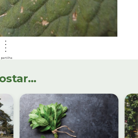
partilha
tar...