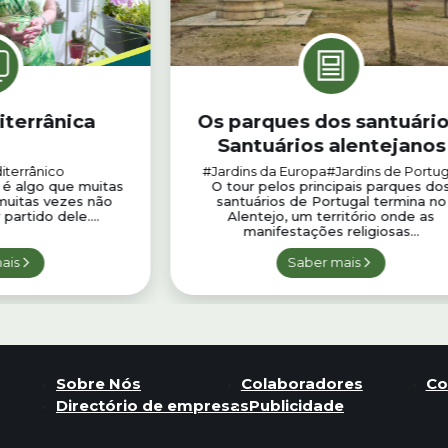
iterrânica
Os parques dos santuário
Santuários alentejanos
iterrânico
#Jardins da Europa
#Jardins de Portug
é algo que muitas
O tour pelos principais parques do
muitas vezes não
santuários de Portugal termina no
artido dele....
Alentejo, um território onde as
manifestações religiosas...
ais
Saber mais
Sobre Nós
Colaboradores
Co
Directório de empresas
Publicidade