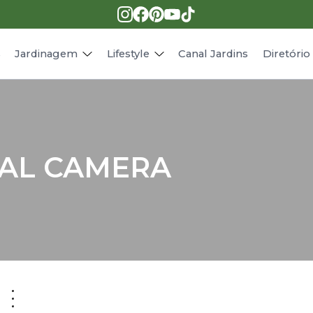
Pragas e doenças
Receitas
Paisagismo
Animais
s
Jardinagem
Lifestyle
Canal Jardins
Diretóri
TAL CAMERA