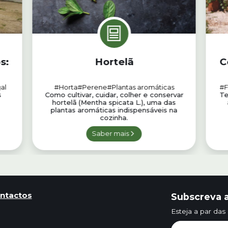
s:
Hortelã
C
al
#Horta
#Perene
#Plantas aromáticas
#F
s
Como cultivar, cuidar, colher e conservar
Te
hortelã (Mentha spicata L.), uma das
plantas aromáticas indispensáveis na
cozinha.
Saber mais
ntactos
Subscreva a
Esteja a par das