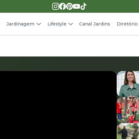
Pragas e doenças
Receitas
Paisagismo
Animais
s
Jardinagem
Lifestyle
Canal Jardins
Diretóri