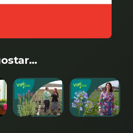
 biológico, e agora no outono é tempo de fazer novas sementeiras e
ra que o desenvolvimento das plantas tenha sucesso. Isso começa com a cava do
 os adubos orgânicos incorporados também, e as plantas vão germinar e enraizar
star...