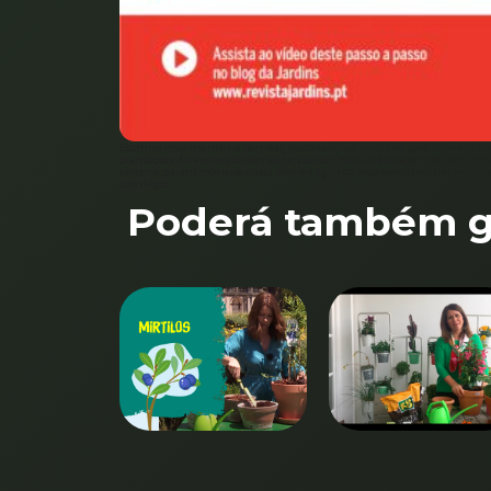
Estamos novamente na Semear, desta vez nas hortas de produção em modo
plantações. Mas antes de semear e plantar, há que preparar o terreno pa
terreno, garantindo que desta forma a água da rega se vai infiltrar bem,
com vigor.
Poderá também go