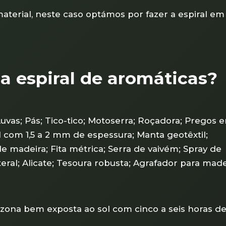
terial, neste caso optámos por fazer a espiral em
 espiral de aromáticas?
Luvas; Pás; Tico-tico; Motoserra; Roçadora; Pregos 
 com 1,5 a 2 mm de espessura; Manta geotêxtil;
e madeira; Fita métrica; Serra de vaivém; Spray de
eral; Alicate; Tesoura robusta; Agrafador para made
ona bem exposta ao sol com cinco a seis horas de