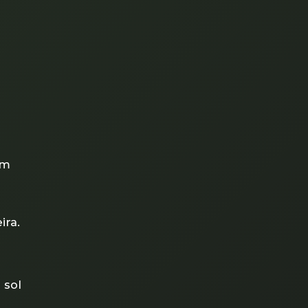
em
ira.
 sol