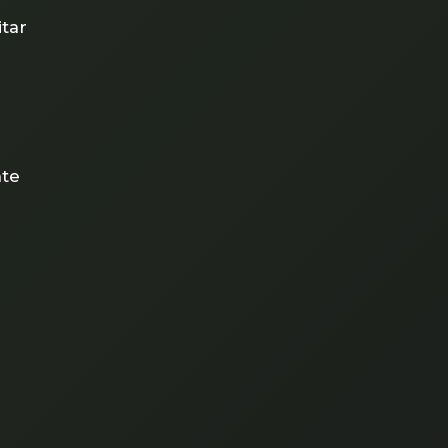
tar
nte