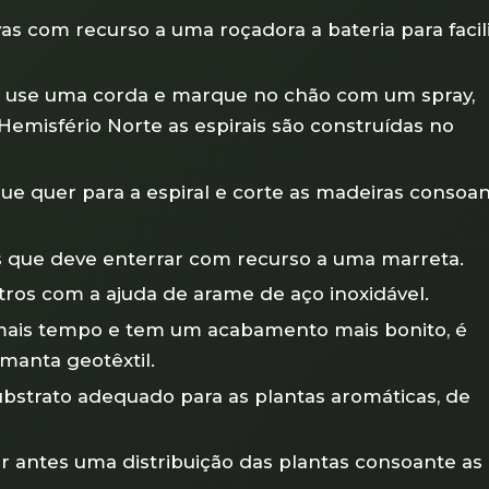
s com recurso a uma roçadora a bateria para facili
l, use uma corda e marque no chão com um spray,
Hemisfério Norte as espirais são construídas no
ue quer para a espiral e corte as madeiras consoa
s que deve enterrar com recurso a uma marreta.
utros com a ajuda de arame de aço inoxidável.
 mais tempo e tem um acabamento mais bonito, é
 manta geotêxtil.
trato adequado para as plantas aromáticas, de
zer antes uma distribuição das plantas consoante as