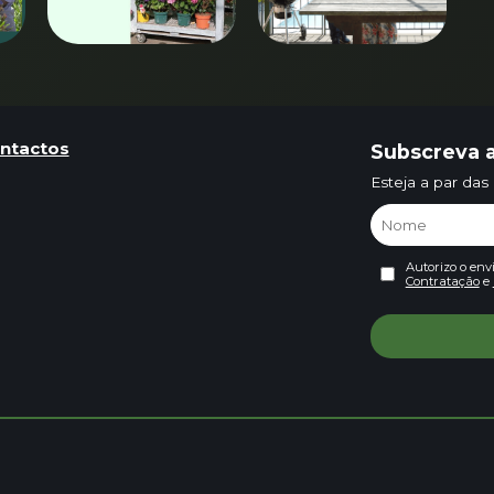
ntactos
Subscreva a
Esteja a par das
Autorizo o env
Contratação
e