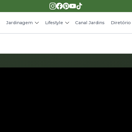
Pragas e doenças
Receitas
Paisagismo
Animais
s
Jardinagem
Lifestyle
Canal Jardins
Diretóri