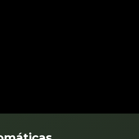
`
romáticas