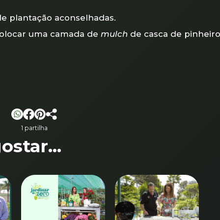
 de plantação aconselhadas.
 colocar uma camada de
mulch
de casca de pinheiro
1 partilha
star...