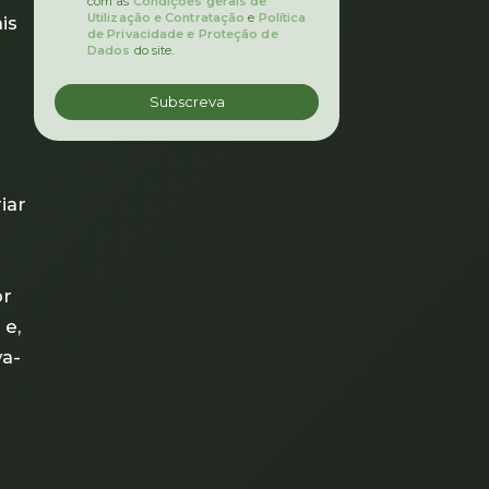
com as
Condições gerais de
Utilização e Contratação
e
Política
is
de Privacidade e Proteção de
Dados
do site.
iar
or
 e,
va-