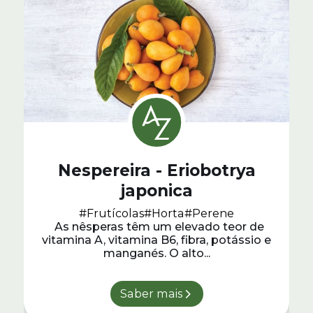
Nespereira - Eriobotrya
japonica
#Frutícolas
#Horta
#Perene
As nêsperas têm um elevado teor de
vitamina A, vitamina B6, fibra, potássio e
manganés. O alto...
Saber mais