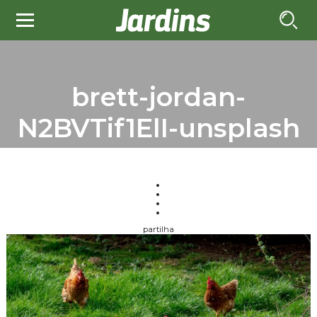
brett-jordan-
N2BVTif1ElI-unsplash
partilha