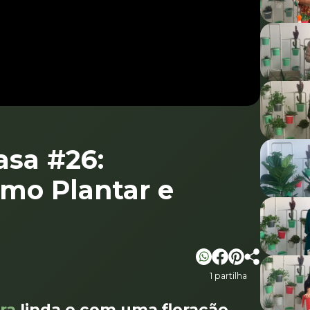
`
asa #26:
omo Plantar e
1 partilha
ra
linda e com uma floração