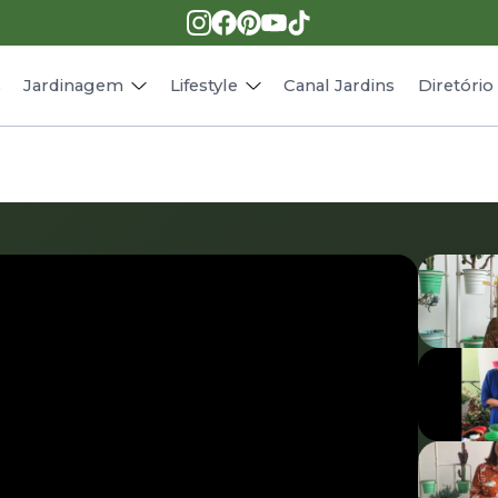
Pragas e doenças
Receitas
Paisagismo
Animais
s
Jardinagem
Lifestyle
Canal Jardins
Diretóri