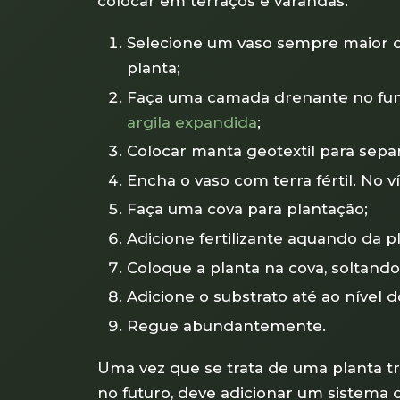
colocar em terraços e varandas.
Selecione um vaso sempre maior do
planta;
Faça uma camada drenante no fun
argila expandida
;
Colocar manta geotextil para separ
Encha o vaso com terra fértil. No v
Faça uma cova para plantação;
Adicione fertilizante aquando da p
Coloque a planta na cova, soltando 
Adicione o substrato até ao nível d
Regue abundantemente.
Uma vez que se trata de uma planta t
no futuro, deve adicionar um sistema 