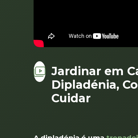
Jardinar em C
Dipladénia, C
Cuidar
A dipladénia é uma
trepadei