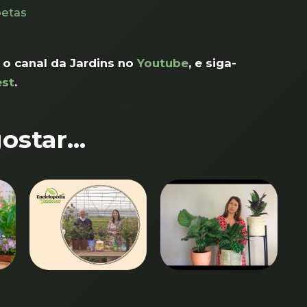
etas
 o canal da Jardins no
Youtube
, e siga-
est
.
star...