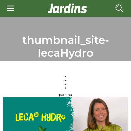
thumbnail_site-
lecaHydro
partilha