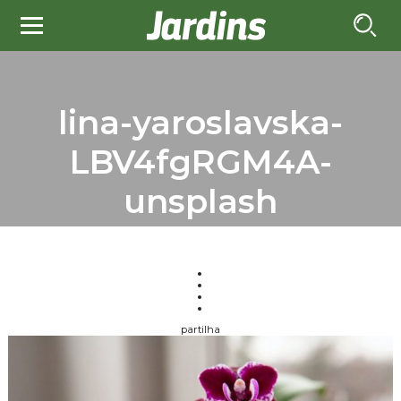
lina-yaroslavska-
LBV4fgRGM4A-
unsplash
partilha