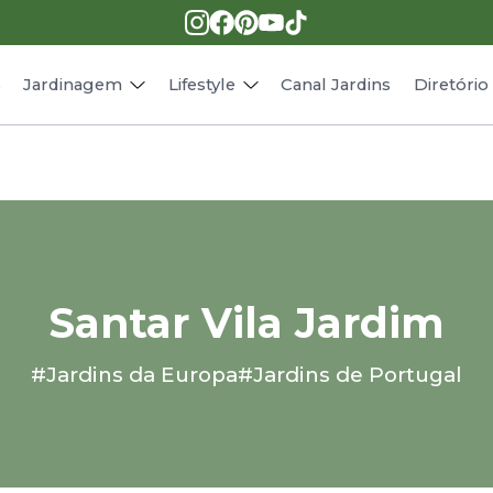
Pragas e doenças
Receitas
Paisagismo
Animais
s
Jardinagem
Lifestyle
Canal Jardins
Diretóri
Santar Vila Jardim
#Jardins da Europa
#Jardins de Portugal