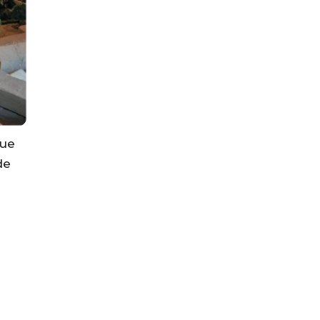
que
de