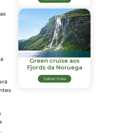
das
há
Green cruise aos
Fjords da Noruega
Saber mais
erá
entes
a
e
.