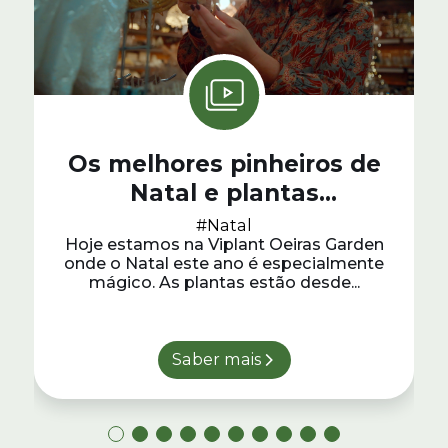
Os melhores pinheiros de
Natal e plantas
ornamentais da Viplant
#Natal
Hoje estamos na Viplant Oeiras Garden
onde o Natal este ano é especialmente
mágico. As plantas estão desde...
Saber mais