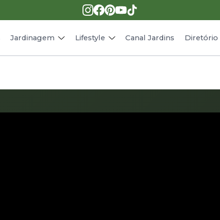
Pragas e doenças
Receitas
Paisagismo
Animais
s
Jardinagem
Lifestyle
Canal Jardins
Diretóri