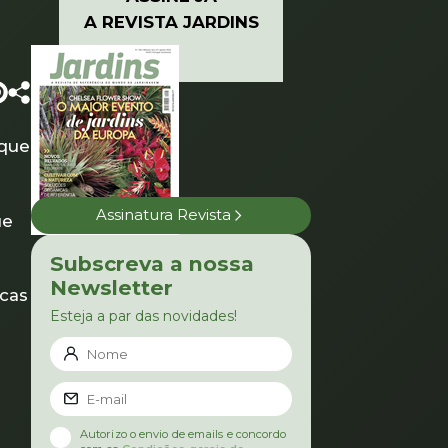
A REVISTA JARDINS
 que
Assinatura Revista
ue
Subscreva a nossa
Newsletter
icas
Esteja a par das novidades!
Autorizo o envio de emails e concordo