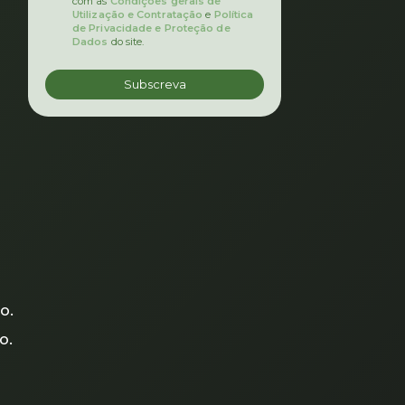
com as
Condições gerais de
Utilização e Contratação
e
Política
de Privacidade e Proteção de
Dados
do site.
o.
o.