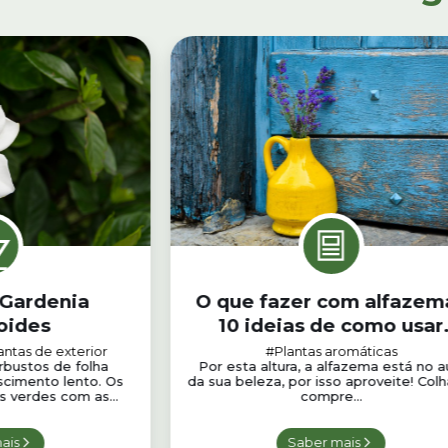
 Gardenia
O que fazer com alfazem
oides
10 ideias de como usar
alfazema
antas de exterior
#Plantas aromáticas
rbustos de folha
Por esta altura, a alfazema está no 
scimento lento. Os
da sua beleza, por isso aproveite! Col
s verdes com as...
compre...
ais
Saber mais