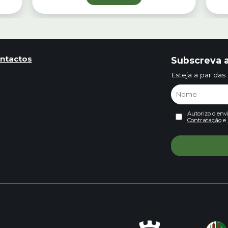
ntactos
Subscreva a
Esteja a par das
Autorizo o env
Contratação
e