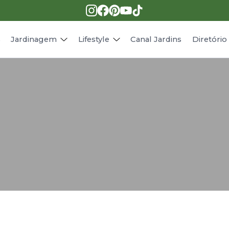
Pragas e doenças
Receitas
Paisagismo
Animais
s
Jardinagem
Lifestyle
Canal Jardins
Diretóri