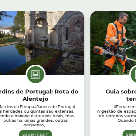
rdins de Portugal: Rota do
Guia sobr
Alentejo
ter
Jardins da Europa
#Jardins de Portugal
#Ferrament
s herdades ou quintas são extensas,
A gestão de espaç
endo a maioria estruturas rurais, mas
de terrenos vai mu
outras há, umas grandes, outras
Quando f
pequenas,...
Saber mais
Sabe