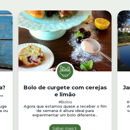
a?
Bolo de curgete com cerejas
Ja
e limão
#Bolos
#
auge
Agora que estamos quase a receber o fim
A
ha ou
de semana é altura ideal para
s
experimentar um bolo diferente...
Saber mais