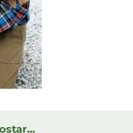
tar...