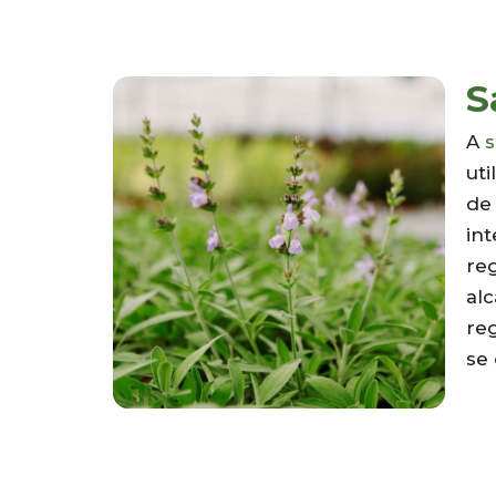
S
A
s
uti
de 
in
re
al
reg
se 