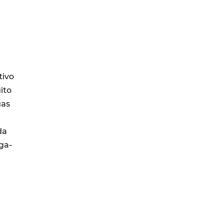
tivo
ito
gas
da
ga-