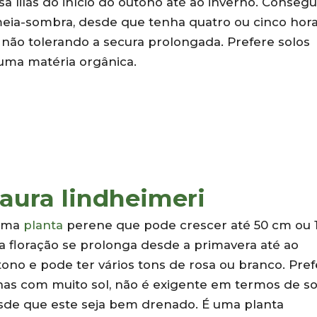
sa lilás do início do outono até ao inverno. Conseg
meia-sombra, desde que tenha quatro ou cinco hor
, não tolerando a secura prolongada. Prefere solos
guma matéria orgânica.
aura lindheimeri
uma
planta
perene que pode crescer até 50 cm ou 1
a floração se prolonga desde a primavera até ao
ono e pode ter vários tons de rosa ou branco. Pref
nas com muito sol, não é exigente em termos de so
sde que este seja bem drenado. É uma planta