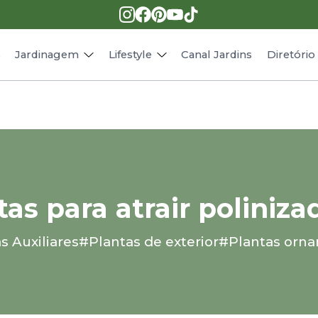
Pragas e doenças
Receitas
Paisagismo
Animais
s
Jardinagem
Lifestyle
Canal Jardins
Diretóri
tas para atrair poliniza
s Auxiliares
#Plantas de exterior
#Plantas orna