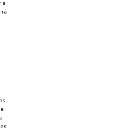
 a
ira
as
 a
a
res