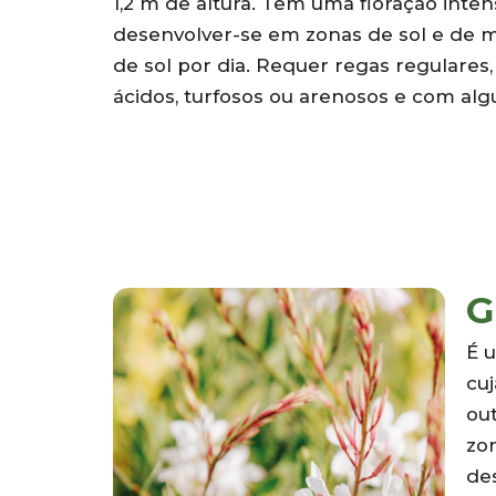
1,2 m de altura. Tem uma floração inten
desenvolver-se em zonas de sol e de 
de sol por dia. Requer regas regulares
ácidos, turfosos ou arenosos e com al
G
É 
cuj
out
zo
de