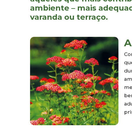
ambiente – mais adequada
varanda ou terraço.
A
Co
qu
du
am
men
be
ad
pri