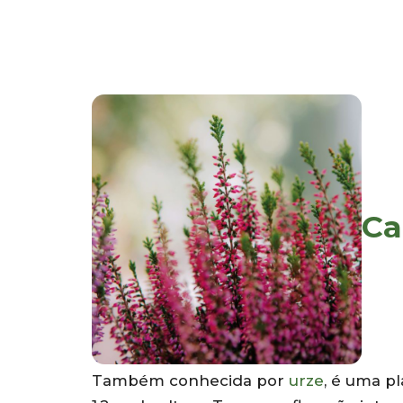
Ca
Também conhecida por
urze
, é uma p