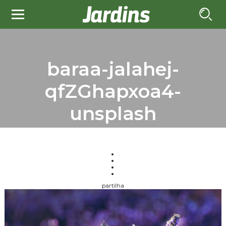
baraa-jalahej-
qfZGhapxoa4-
unsplash
partilha