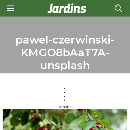
pawel-czerwinski-
KMGO8bAaT7A-
unsplash
partilha