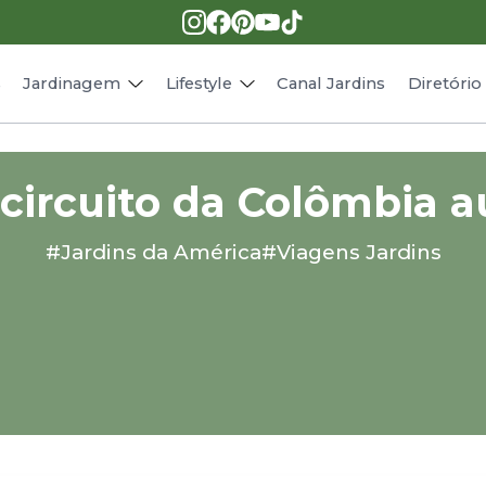
Pragas e doenças
Receitas
Paisagismo
Animais
s
Jardinagem
Lifestyle
Canal Jardins
Diretóri
circuito da Colômbia a
#Jardins da América
#Viagens Jardins