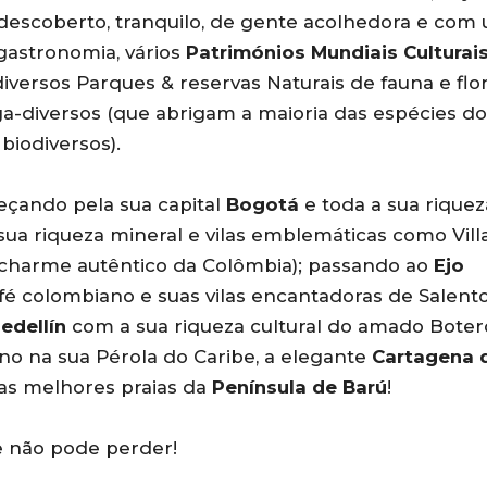
descoberto, tranquilo, de gente acolhedora e com
astronomia, vários
Patrimónios Mundiais Culturai
 diversos Parques & reservas Naturais de fauna e flo
-diversos (que abrigam a maioria das espécies do
biodiversos).
eçando pela sua capital
Bogotá
e toda a sua riquez
sua riqueza mineral e vilas emblemáticas como Vill
 charme autêntico da Colômbia); passando ao
Ejo
fé colombiano e suas vilas encantadoras de Salent
edellín
com a sua riqueza cultural do amado Boter
no na sua Pérola do Caribe, a elegante
Cartagena 
das melhores praias da
Península de Barú
!
e não pode perder!