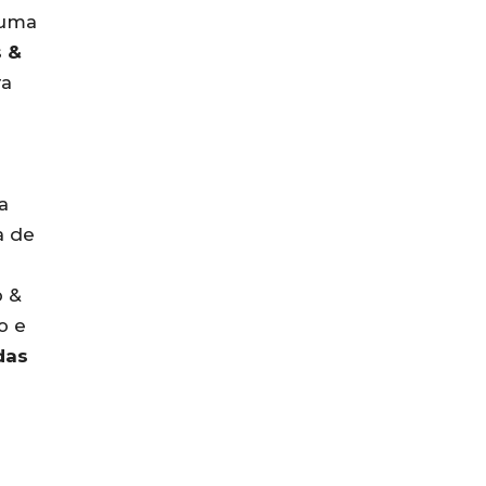
 uma
s &
ra
a
a de
o &
o e
das