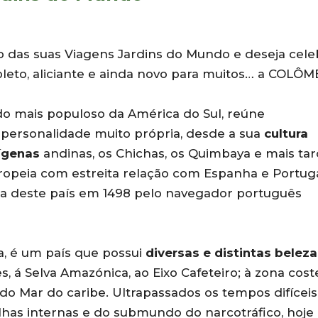
rio das suas Viagens Jardins do Mundo e deseja cele
to, aliciante e ainda novo para muitos… a COLÔM
do mais populoso da América do Sul, reúne
 personalidade muito própria, desde a sua
cultura
dígenas
andinas, os Chichas, os Quimbaya e mais ta
ropeia com estreita relação com Espanha e Portuga
cia deste país em 1498 pelo navegador português
a, é um país que possui
diversas e distintas beleza
s, á Selva Amazónica, ao Eixo Cafeteiro; à zona cost
do Mar do caribe. Ultrapassados os tempos difíceis
ilhas internas e do submundo do narcotráfico, hoj