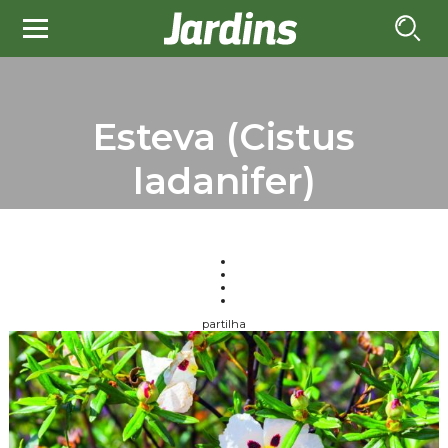
Esteva (Cistus
ladanifer)
partilha